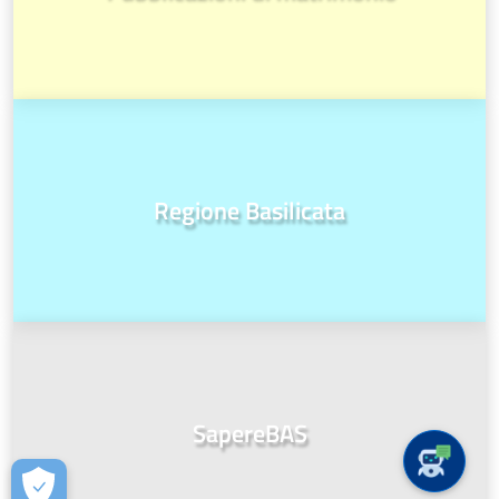
Regione Basilicata
SapereBAS