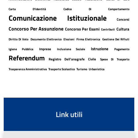
Carta D'identità
Codice Di Comportamento
Comunicazione Istituzionale
Concorsi
Concorso Per Assunzione
Concorso Per Esami
Cultura
Contributi
Diritto Di Voto
Documento Elettronico
Elezioni
Firma Elettronica
Gestione Dei Rifiuti
Istruzione
Imprese
Igiene Pubblica
Inclusione Sociale
Pagamento
Referendum
Registro Dell'anagrafe Civile
Spese Di Trasporto
Trasparenza Amministrativa
Trasporto Scolastico
Turismo
Urbanistica
Link utili