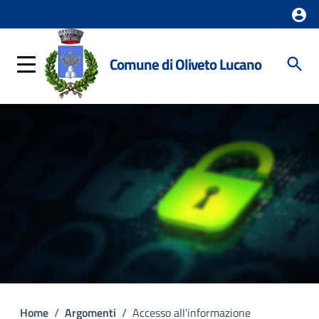
Comune di Oliveto Lucano
Home
/
Argomenti
/
Accesso all'informazione