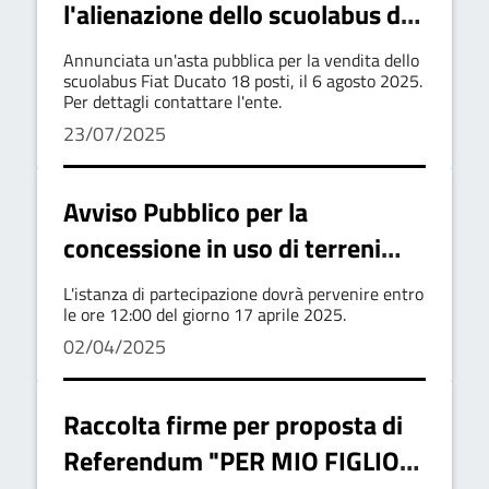
l'alienazione dello scuolabus di
proprietà del Comune di Oliveto
Annunciata un'asta pubblica per la vendita dello
Lucano
scuolabus Fiat Ducato 18 posti, il 6 agosto 2025.
Per dettagli contattare l'ente.
23/07/2025
Avviso Pubblico per la
concessione in uso di terreni
agricoli su cui sono radicate
L'istanza di partecipazione dovrà pervenire entro
piante di ulivo di proprietà
le ore 12:00 del giorno 17 aprile 2025.
02/04/2025
comunale
Raccolta firme per proposta di
Referendum "PER MIO FIGLIO