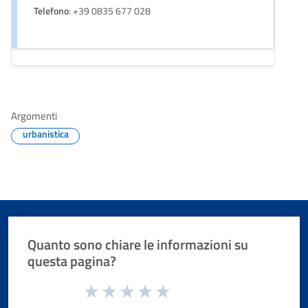
Telefono
: +39 0835 677 028
Argomenti
urbanistica
Quanto sono chiare le informazioni su
questa pagina?
Valuta da 1 a 5 stelle la pagina
Valuta 1 stelle su 5
Valuta 2 stelle su 5
Valuta 3 stelle su 5
Valuta 4 stelle su 5
Valuta 5 stelle su 5